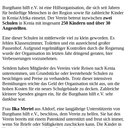
Burgthann hilft e.V. ist eine Hilfsorganisation, die sich seit Jahren
für bedürftige Menschen in der Region sowie für zahlreiche Kinder
in Kenia/Afrika einsetzt. Der Verein betreut inzwischen
zwei
Schulen
in Kenia mit insgesamt
250 Kindern und über 30
Angestellten
.
Eine dieser Schulen ist mittlerweile viel zu klein geworden. Es
fehlen Klassenzimmer, Toiletten und ein ausreichend großer
Pausenhof. Aufgrund regelmäßiger Kontrollen durch die Regierung
wurde der Organisation im letzten Jahr dringend geraten, hier
Verbesserungen vorzunehmen.
Seitdem haben Mitglieder des Vereins viele Reisen nach Kenia
unternommen, um Grundstücke oder leerstehende Schulen zu
besichtigen und Preise zu verhandeln. Trotz dieser intensiven
Bemühungen reichte das Geld der Organisation nicht aus, um die
hohen Kosten für ein neues Schulgebäude zu decken. Zahlreiche
kleinere Spenden gingen ein, für die Burgthann hilft e.V. sehr
dankbar war.
Frau
Ilka Mertel
aus Altdorf, eine langjährige Unterstützerin von
Burgthann hilft e.V., beschloss, dem Verein zu helfen. Sie hat den
Verein bereits mit einem Patenkind unterstützt und freut sich immer,
wenn Sie Briefe oder Süßigkeiten zuschicken kann. Die Kinder in