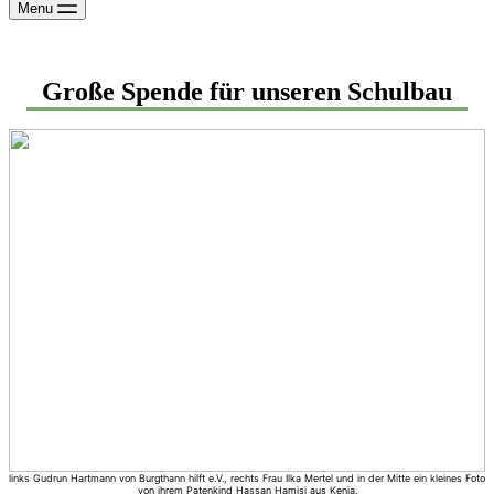
Menu
Große Spende für unseren Schulbau
links Gudrun Hartmann von Burgthann hilft e.V., rechts Frau Ilka Mertel und in der Mitte ein kleines Foto
von ihrem Patenkind Hassan Hamisi aus Kenia.